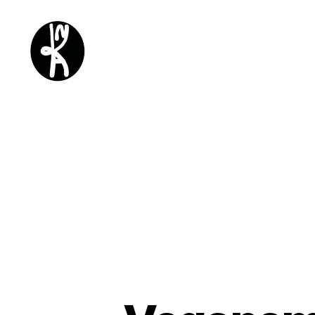
Kykatka
design