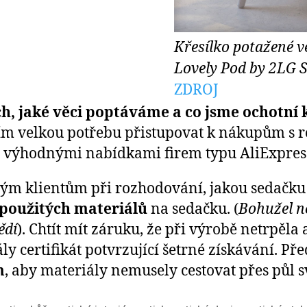
Křesílko potažené v
Lovely Pod by 2LG S
ZDROJ
h, jaké věci poptáváme a co jsme ochotní 
tím velkou potřebu přistupovat k nákupům s 
a výhodnými nabídkami firem typu AliExpres
ým klientům při rozhodování, jakou sedačku s
 použitých materiálů
na sedačku. (
Bohužel ne
ědí
). Chtít mít záruku, že při výrobě netrpěla a
y certifikát potvrzující šetrné získávání. P
m
, aby materiály nemusely cestovat přes půl s