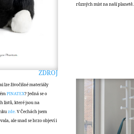
různých míst na naší planetě.
ZDROJ
mi lze živočišné materiály
aném
PINATEX
? Jedná se o
 listů, které jsou na
ánku
zde.
V Čechách jsem
ala, ale snad se brzo objeví i