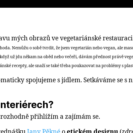
stavu mých obrazů ve vegetariánské restaurac
hoda. Nemůžu o sobě tvrdit, že jsem vegetarián nebo vegan, ale maso
 když už jdu někam na oběd nebo večeři, dávám přednost právě vege 
iánské recepty, ale snaží se také třeba poukazovat na problémy s plast
omaticky spojujeme s jídlem. Setkáváme se s n
interiérech?
u rozhodně přihlížím a zajímám se.
přednášku
Jany Pěkné
o
etickém designu
(
zdr