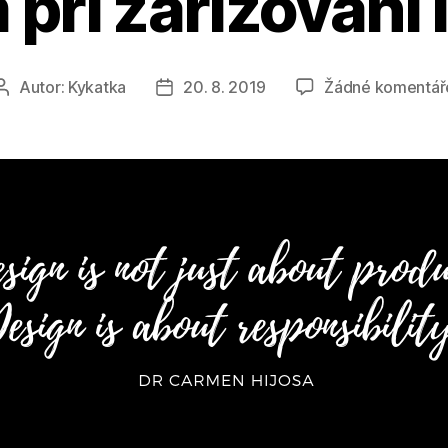
ři zařizování 
Autor:
Kykatka
20. 8. 2019
Žádné komentář
Autor
Datum
příspěvku
příspěvku