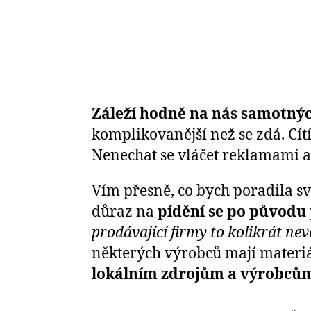
Záleží hodně na nás samotnýc
komplikovanější než se zdá. Cí
Nenechat se vláčet reklamami 
Vím přesně, co bych poradila sv
důraz na
pídění se po původu
prodávající firmy to kolikrát nev
některých výrobců mají materiál
lokálním zdrojům a výrobců