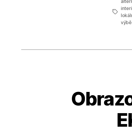
alter
inter
Štítky
lokál
výbě
Obrazo
E