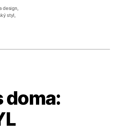
a design
,
ký styl
,
s doma:
YL