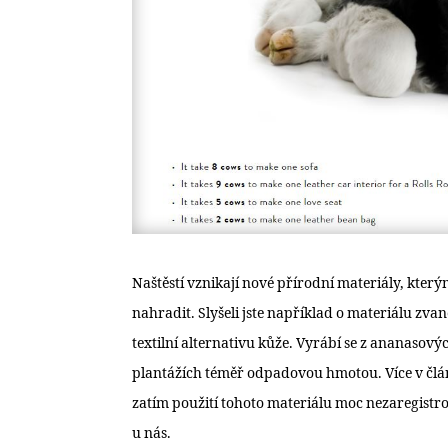
Naštěstí vznikají nové přírodní materiály, který
nahradit. Slyšeli jste například o materiálu zv
textilní alternativu kůže. Vyrábí se z ananasových
plantážích téměř odpadovou hmotou. Více v čl
zatím použití tohoto materiálu moc nezaregistrov
u nás.