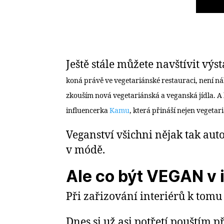
Ještě stále můžete navštívit vý
koná právě ve vegetariánské restauraci, není ná
zkouším nová vegetariánská a veganská jídla. A
influencerka
Kamu
, která přináší nejen vegetar
Veganství všichni nějak tak aut
v módě.
Ale co být VEGAN v 
Při zařizování interiérů k tom
Dnes si už asi potřetí pouštím 