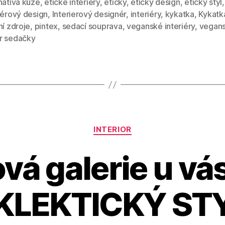
nativa kůže
,
etické interiéry
,
eticky
,
etický design
,
etický styl
,
iérový design
,
Interierový designér
,
interiéry
,
kykatka
,
Kykatk
ní zdroje
,
pintex
,
sedací souprava
,
veganské interiéry
,
vegans
r sedačky
Rubriky
INTERIOR
vá galerie u vá
KLEKTICKÝ ST