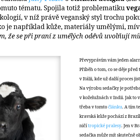
tomuto tématu. Spojila totiž problematiku
veg
ekologií, v níž právě veganský styl trochu po
ko je například kůže, materiály umělými, mív
 tom, že se při praní z umělých oděvů uvolňují m
Převyprávím vám jeden alarmu
Příběh o tom, co se děje před
v Itálii, kde už další proces 
Na výrobu sedačky je potřeba
v koželužnách v Indii. Jak to
třeba v tomto
článku
. A tím t
kravská kůže pochází z Brazí
ničí
tropické pralesy
. Jen v B
sedačka může mít skutečně o