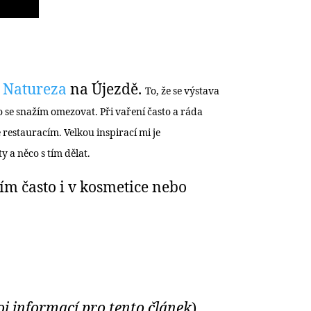
i
Natureza
na Újezdě.
To, že se výstava
 se snažím omezovat. Při vaření často a ráda
restauracím. Velkou inspirací mi je
y a něco s tím dělat.
ím často i v kosmetice nebo
oj informací pro tento článek
).