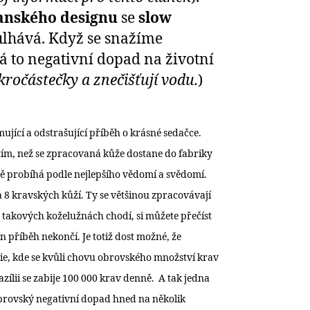
anského designu
se
slow
kulhává. Když se snažíme
á to negativní dopad na životní
ikročástečky a znečišťují vodu.
)
jící a odstrašující příběh o krásné sedačce.
 tím, než se zpracovaná kůže dostane do fabriky
jistě probíhá podle nejlepšího vědomí a svědomí.
 8 kravských kůží. Ty se většinou zpracovávají
 v takových koželužnách chodí, si můžete přečíst
en příběh nekončí. Je totiž dost možné, že
lie, kde se kvůli chovu obrovského množství krav
razílii se zabije 100 000 krav denně. A tak jedna
brovský negativní dopad hned na několik