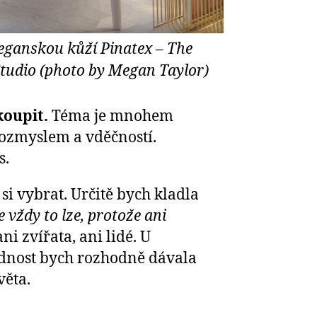
eganskou kůží Pinatex – The
tudio (photo by Megan Taylor)
koupit.
Téma je mnohem
rozmyslem a vděčností.
s.
i vybrat. Určitě bych kladla
 vždy to lze, protože ani
ni zvířata, ani lidé. U
řednost bych rozhodně dávala
věta.