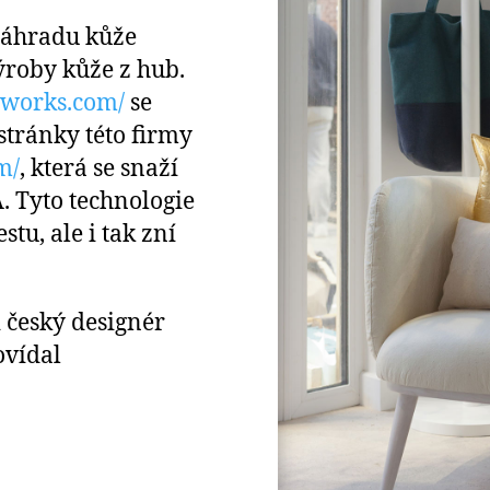
 náhradu kůže
ýroby kůže z hub.
oworks.com/
se
stránky této firmy
m/
, která se snaží
. Tyto technologie
tu, ale i tak zní
i český designér
ovídal