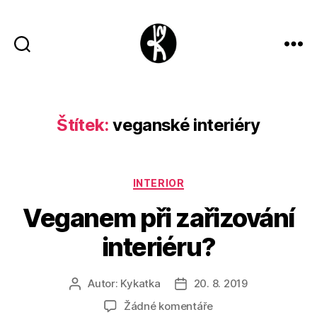
Kykatka
design
Štítek:
veganské interiéry
Rubriky
INTERIOR
Veganem při zařizování
interiéru?
Autor:
Kykatka
20. 8. 2019
Autor
Datum
příspěvku
příspěvku
u
Žádné komentáře