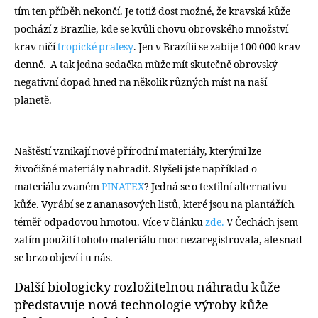
tím ten příběh nekončí. Je totiž dost možné, že kravská kůže
pochází z Brazílie, kde se kvůli chovu obrovského množství
krav ničí
tropické pralesy
. Jen v Brazílii se zabije 100 000 krav
denně. A tak jedna sedačka může mít skutečně obrovský
negativní dopad hned na několik různých míst na naší
planetě.
Naštěstí vznikají nové přírodní materiály, kterými lze
živočišné materiály nahradit. Slyšeli jste například o
materiálu zvaném
PINATEX
? Jedná se o textilní alternativu
kůže. Vyrábí se z ananasových listů, které jsou na plantážích
téměř odpadovou hmotou. Více v článku
zde.
V Čechách jsem
zatím použití tohoto materiálu moc nezaregistrovala, ale snad
se brzo objeví i u nás.
Další biologicky rozložitelnou náhradu kůže
představuje nová technologie výroby kůže