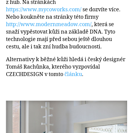
z hub. Na stránkách
https://www.mycoworks.com/
se dozvíte více.
Nebo koukněte na stránky této firmy
http://www.modernmeadow.com/
, která se
snaží vypěstovat kůži na základě DNA. Tyto
technologie mají před sebou ještě dlouhou
cestu, ale i tak zní hudba budoucnosti.
Alternativy k běžné kůži hledá i český designér
Tomáš Rachůnka, kterého vyzpovídal
CZECHDESIGN v tomto
článku
.