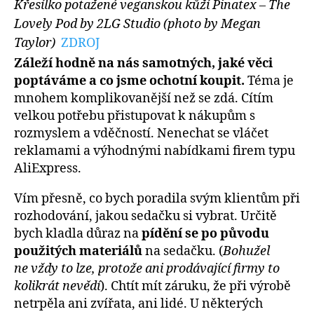
Křesílko potažené veganskou kůží Pinatex – The
Lovely Pod by 2LG Studio (photo by Megan
Taylor)
ZDROJ
Záleží hodně na nás samotných, jaké věci
poptáváme a co jsme ochotní koupit.
Téma je
mnohem komplikovanější než se zdá. Cítím
velkou potřebu přistupovat k nákupům s
rozmyslem a vděčností. Nenechat se vláčet
reklamami a výhodnými nabídkami firem typu
AliExpress.
Vím přesně, co bych poradila svým klientům při
rozhodování, jakou sedačku si vybrat. Určitě
bych kladla důraz na
pídění se po původu
použitých materiálů
na sedačku. (
Bohužel
ne vždy to lze, protože ani prodávající firmy to
kolikrát nevědí
). Chtít mít záruku, že při výrobě
netrpěla ani zvířata, ani lidé. U některých