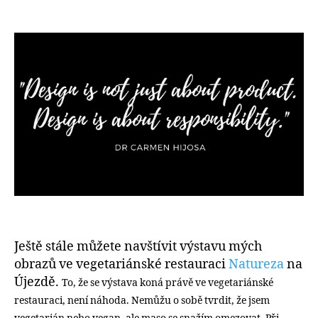
textu
s
názvem
Veganem
při
zařizování
interiéru?
Ještě stále můžete navštívit výstavu mých
obrazů ve vegetariánské restauraci
Natureza
na
Újezdě.
To, že se výstava koná právě ve vegetariánské
restauraci, není náhoda. Nemůžu o sobě tvrdit, že jsem