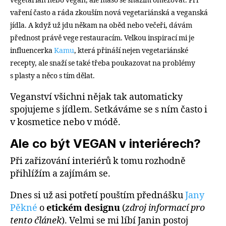
vegetarián nebo vegan, ale maso se snažím omezovat. Při
vaření často a ráda zkouším nová vegetariánská a veganská
jídla. A když už jdu někam na oběd nebo večeři, dávám
přednost právě vege restauracím. Velkou inspirací mi je
influencerka
Kamu
, která přináší nejen vegetariánské
recepty, ale snaží se také třeba poukazovat na problémy
s plasty a něco s tím dělat.
Veganství všichni nějak tak automaticky
spojujeme s jídlem. Setkáváme se s ním často i
v kosmetice nebo v módě.
Ale co být VEGAN v interiérech?
Při zařizování interiérů k tomu rozhodně
přihlížím a zajímám se.
Dnes si už asi potřetí pouštím přednášku
Jany
Pěkné
o
etickém designu
(
zdroj informací pro
tento článek
). Velmi se mi líbí Janin postoj