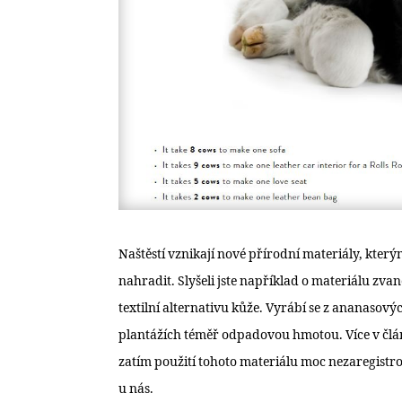
Naštěstí vznikají nové přírodní materiály, který
nahradit. Slyšeli jste například o materiálu zv
textilní alternativu kůže. Vyrábí se z ananasových
plantážích téměř odpadovou hmotou. Více v čl
zatím použití tohoto materiálu moc nezaregistrov
u nás.