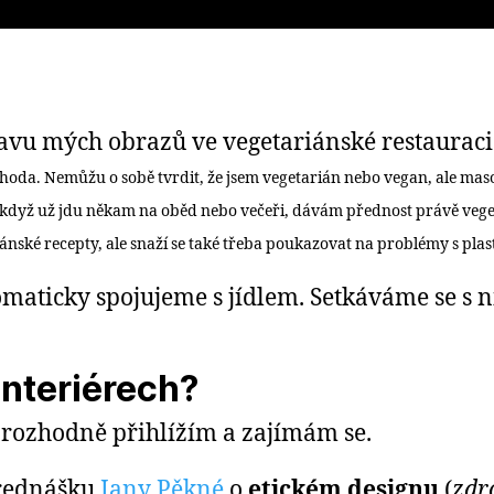
stavu mých obrazů ve vegetariánské restaurac
hoda. Nemůžu o sobě tvrdit, že jsem vegetarián nebo vegan, ale maso
 když už jdu někam na oběd nebo večeři, dávám přednost právě vege 
iánské recepty, ale snaží se také třeba poukazovat na problémy s plast
omaticky spojujeme s jídlem. Setkáváme se s n
interiérech?
u rozhodně přihlížím a zajímám se.
přednášku
Jany Pěkné
o
etickém designu
(
zdr