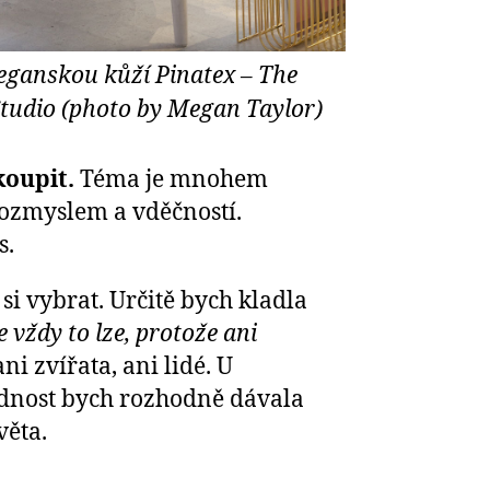
eganskou kůží Pinatex – The
tudio (photo by Megan Taylor)
koupit.
Téma je mnohem
rozmyslem a vděčností.
s.
i vybrat. Určitě bych kladla
 vždy to lze, protože ani
ni zvířata, ani lidé. U
řednost bych rozhodně dávala
věta.