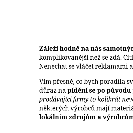
Záleží hodně na nás samotnýc
komplikovanější než se zdá. Cí
Nenechat se vláčet reklamami 
Vím přesně, co bych poradila sv
důraz na
pídění se po původu
prodávající firmy to kolikrát nev
některých výrobců mají materiál
lokálním zdrojům a výrobců