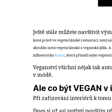
Ještě stále můžete navštívit vý
koná právě ve vegetariánské restauraci, není ná
zkouším nová vegetariánská a veganská jídla. A
influencerka
Kamu
, která přináší nejen vegetar
Veganství všichni nějak tak aut
v módě.
Ale co být VEGAN v 
Při zařizování interiérů k tom
Dnes si už asi potřetí pouštím 