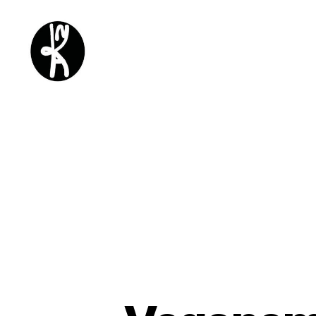
Kykatka
design