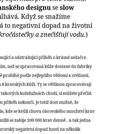
anského designu
se
slow
kulhává. Když se snažíme
á to negativní dopad na životní
ikročástečky a znečišťují vodu.
)
jící a odstrašující příběh o krásné sedačce.
 tím, než se zpracovaná kůže dostane do fabriky
jistě probíhá podle nejlepšího vědomí a svědomí.
 8 kravských kůží. Ty se většinou zpracovávají
 v takových koželužnách chodí, si můžete přečíst
en příběh nekončí. Je totiž dost možné, že
lie, kde se kvůli chovu obrovského množství krav
razílii se zabije 100 000 krav denně. A tak jedna
brovský negativní dopad hned na několik