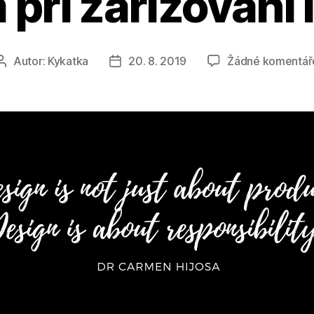
ři zařizování 
Autor:
Kykatka
20. 8. 2019
Žádné komentář
Autor
Datum
příspěvku
příspěvku