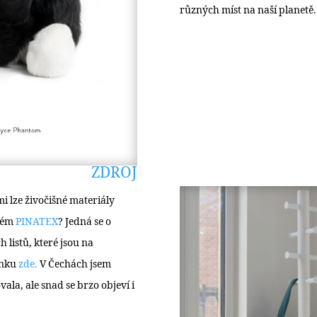
různých míst na naší planetě.
ZDROJ
mi lze živočišné materiály
aném
PINATEX
? Jedná se o
 listů, které jsou na
ánku
zde.
V Čechách jsem
ala, ale snad se brzo objeví i