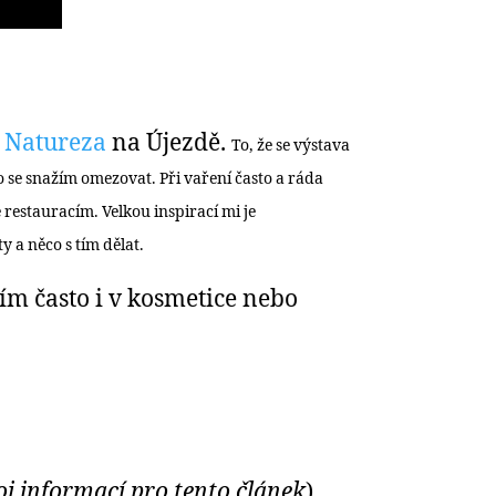
i
Natureza
na Újezdě.
To, že se výstava
 se snažím omezovat. Při vaření často a ráda
restauracím. Velkou inspirací mi je
y a něco s tím dělat.
ím často i v kosmetice nebo
oj informací pro tento článek
).