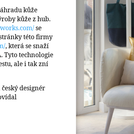
 náhradu kůže
ýroby kůže z hub.
oworks.com/
se
stránky této firmy
m/
, která se snaží
. Tyto technologie
tu, ale i tak zní
i český designér
ovídal