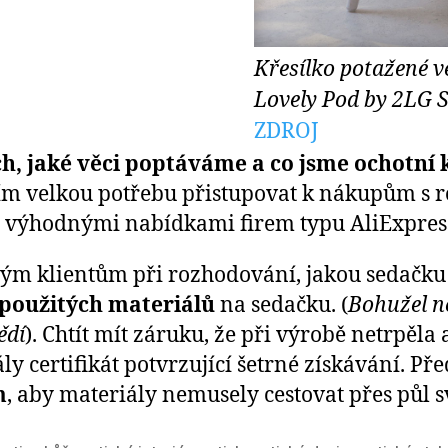
Křesílko potažené v
Lovely Pod by 2LG S
ZDROJ
h, jaké věci poptáváme a co jsme ochotní 
tím velkou potřebu přistupovat k nákupům s 
a výhodnými nabídkami firem typu AliExpres
ým klientům při rozhodování, jakou sedačku s
 použitých materiálů
na sedačku. (
Bohužel ne
ědí
). Chtít mít záruku, že při výrobě netrpěla a
y certifikát potvrzující šetrné získávání. P
m
, aby materiály nemusely cestovat přes půl s