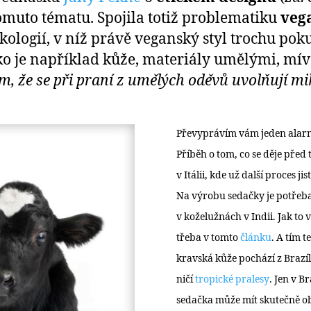
tomuto tématu. Spojila totiž problematiku
veg
ekologií, v níž právě veganský styl trochu po
ko je například kůže, materiály umělými, mív
 tom, že se při praní z umělých oděvů uvolňují m
Převyprávím vám jeden alarmu
Příběh o tom, co se děje před
v Itálii, kde už další proces 
Na výrobu sedačky je potřeba
v koželužnách v Indii. Jak to
třeba v tomto
článku
. A tím t
kravská kůže pochází z Brazí
ničí
tropické pralesy
. Jen v B
sedačka může mít skutečně o