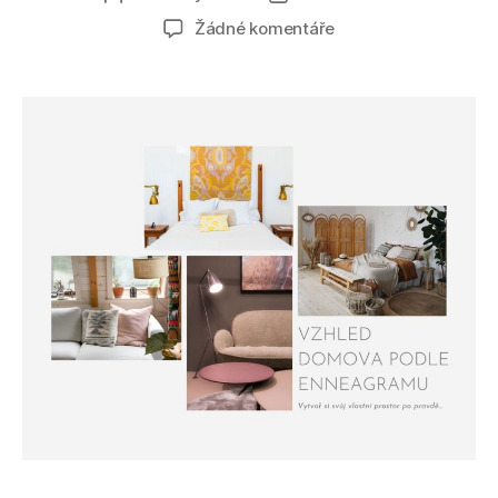
příspěvku
příspěvku
u
Žádné komentáře
textu
s
názvem
Jaký
vzhled
domova
podle
enneagramu
upřednostňuješ?