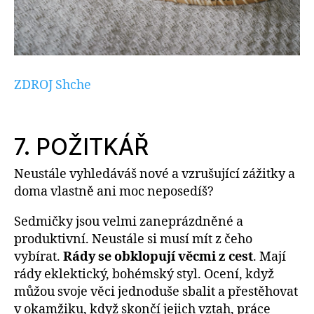
ZDROJ Shche
7. POŽITKÁŘ
Neustále vyhledáváš nové a vzrušující zážitky a
doma vlastně ani moc neposedíš?
Sedmičky jsou velmi zaneprázdněné a
produktivní. Neustále si musí mít z čeho
vybírat.
Rády se obklopují věcmi z cest
. Mají
rády eklektický, bohémský styl. Ocení, když
můžou svoje věci jednoduše sbalit a přestěhovat
v okamžiku, když skončí jejich vztah, práce