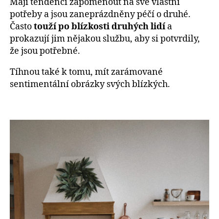
Mají tendenci zapomenout na své vlastní
potřeby a jsou zaneprázdněny péčí o druhé.
Často
touží po blízkosti druhých lidí
a
prokazují jim nějakou službu, aby si potvrdily,
že jsou potřebné.
Tíhnou také k tomu, mít zarámované
sentimentální obrázky svých blízkých.