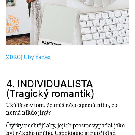
ZDROJ Uby Yanes
4. INDIVIDUALISTA
(Tragický romantik)
Ukájíš se v tom, že máš něco speciálního, co
nemá nikdo jiný?
Čtyřky nechtějí aby, jejich prostor vypadal jako
byt někoho jiného. Uspokojuje je například