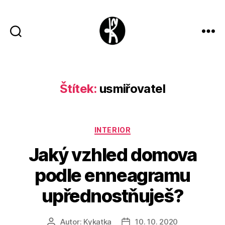
Kykatka
design
Štítek:
usmiřovatel
Rubriky
INTERIOR
Jaký vzhled domova
podle enneagramu
upřednostňuješ?
Autor:
Kykatka
10. 10. 2020
Autor
Datum