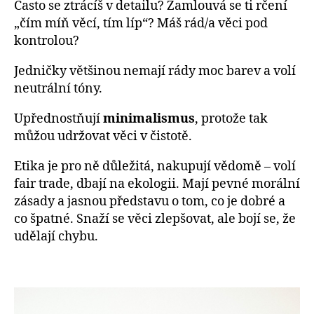
Často se ztrácíš v detailu? Zamlouvá se ti rčení
„čím míň věcí, tím líp“? Máš rád/a věci pod
kontrolou?
Jedničky většinou nemají rády moc barev a volí
neutrální tóny.
Upřednostňují
minimalismus
, protože tak
můžou udržovat věci v čistotě.
Etika je pro ně důležitá, nakupují vědomě – volí
fair trade, dbají na ekologii. Mají pevné morální
zásady a jasnou představu o tom, co je dobré a
co špatné. Snaží se věci zlepšovat, ale bojí se, že
udělají chybu.