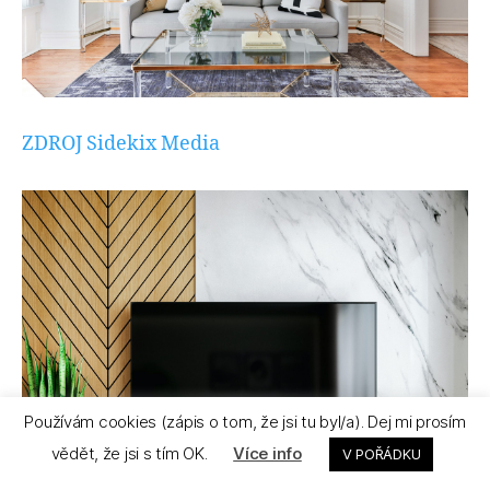
ZDROJ Sidekix Media
Používám cookies (zápis o tom, že jsi tu byl/a). Dej mi prosím
vědět, že jsi s tím OK.
Více info
V POŘÁDKU