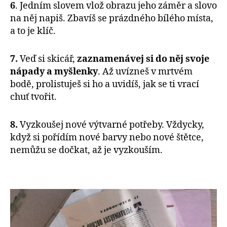
6
. Jedním slovem vlož obrazu jeho záměr a slovo
na něj napiš. Zbavíš se prázdného bílého místa,
a to je klíč.
7.
Veď si skicář,
zaznamenávej si do něj svoje
nápady a myšlenky
. Až uvízneš v mrtvém
bodě, prolistuješ si ho a uvidíš, jak se ti vrací
chuť tvořit.
8.
Vyzkoušej nové výtvarné potřeby. Vždycky,
když si pořídím nové barvy nebo nové štětce,
nemůžu se dočkat, až je vyzkouším.