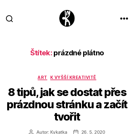
Kykatka
design
Štítek:
prázdné plátno
Rubriky
ART
K VYŠŠÍ KREATIVITĚ
8 tipů, jak se dostat přes
prázdnou stránku a začít
tvořit
Autor:
Kykatka
26. 5. 2020
Autor
Datum