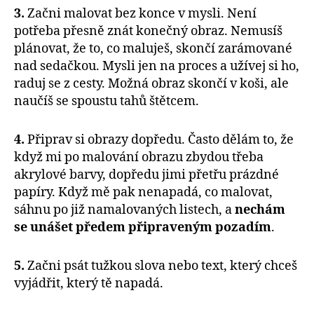
3.
Začni malovat bez konce v mysli. Není
potřeba přesně znát konečný obraz. Nemusíš
plánovat, že to, co maluješ, skončí zarámované
nad sedačkou. Mysli jen na proces a užívej si ho,
raduj se z cesty. Možná obraz skončí v koši, ale
naučíš se spoustu tahů štětcem.
4.
Připrav si obrazy dopředu. Často dělám to, že
když mi po malování obrazu zbydou třeba
akrylové barvy, dopředu jimi přetřu prázdné
papíry. Když mě pak nenapadá, co malovat,
sáhnu po již namalovaných listech, a
nechám
se unášet předem připraveným pozadím
.
5.
Začni psát tužkou slova nebo text, který chceš
vyjádřit, který tě napadá.