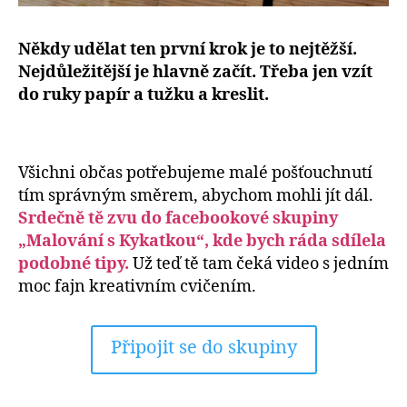
Někdy udělat ten první krok je to nejtěžší.
Nejdůležitější je hlavně začít. Třeba jen vzít
do ruky papír a tužku a kreslit.
Všichni občas potřebujeme malé pošťouchnutí
tím správným směrem, abychom mohli jít dál.
Srdečně tě zvu do facebookové skupiny
„Malování s Kykatkou“, kde bych ráda sdílela
podobné tipy.
Už teď tě tam čeká video s jedním
moc fajn kreativním cvičením.
Připojit se do skupiny