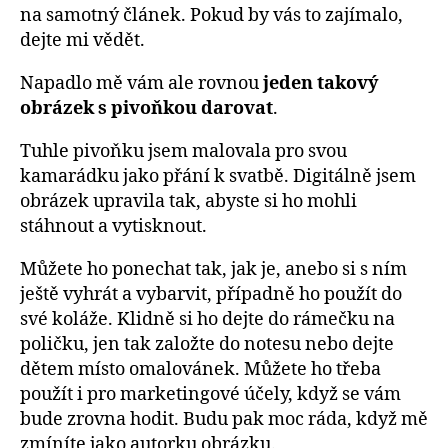
na samotný článek. Pokud by vás to zajímalo,
dejte mi vědět.
Napadlo mě vám ale rovnou
jeden takový
obrázek s pivoňkou darovat
.
Tuhle pivoňku jsem malovala pro svou
kamarádku jako přání k svatbě. Digitálně jsem
obrázek upravila tak, abyste si ho mohli
stáhnout a vytisknout.
Můžete ho ponechat tak, jak je, anebo si s ním
ještě vyhrát a vybarvit, případně ho použít do
své koláže. Klidně si ho dejte do rámečku na
poličku, jen tak založte do notesu nebo dejte
dětem místo omalovánek. Můžete ho třeba
použít i pro marketingové účely, když se vám
bude zrovna hodit. Budu pak moc ráda, když mě
zmíníte jako autorku obrázku.