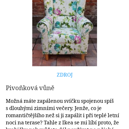
ZDROJ
Pivoňková vůně
Možná máte zapálenou svíčku spojenou spíš
s dlouhými zimními večery. Jenže, co je
romantičtějšího než si ji zapálit i při teplé letní
noci na terase? Tahle z Ikea se mi líbí proto, že