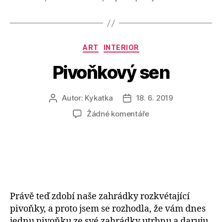
Rubriky
ART
INTERIOR
Pivoňkový sen
Autor:
Kykatka
18. 6. 2019
Autor
Datum
příspěvku
příspěvku
u
Žádné komentáře
textu
s
názvem
Pivoňkový
sen
Právě teď zdobí naše zahrádky rozkvétající
pivoňky, a proto jsem se rozhodla, že vám dnes
jednu pivoňku ze své zahrádky utrhnu a daruju.