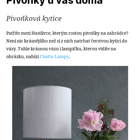
Pivoňky u vás doma
Pivoňková kytice
Patříte mezi šťastlivce, kterým rostou pivoňky na zahrádce?
Není nic krásnějšího než si z nich natrhat čerstvou kytici do
vázy.
Tuhle krásnou vázu i lampičku, kterou vidíte na
obrázku, nabízí
Chatta Lampy
.