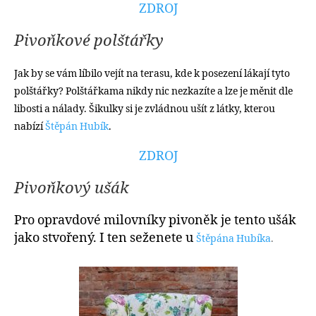
ZDROJ
Pivoňkové polštářky
Jak by se vám líbilo vejít na terasu, kde k posezení lákají tyto
polštářky? Polštářkama nikdy nic nezkazíte a lze je měnit dle
libosti a nálady. Šikulky si je zvládnou ušít z látky, kterou
nabízí
Štěpán Hubík
.
ZDROJ
Pivoňkový ušák
P
ro opravdové milovníky pivoněk je tento ušák
jako stvořený. I ten seženete u
Štěpána Hubíka
.