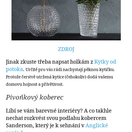
ZDROJ
Jinak zkuste třeba napsat holkám z
Kytky od
potoka
.
Určitě pro vás rádi nachystají pěknou kytičku.
Protože čerstvě utržená kytice (čehokoliv) dodá vašemu
domovu hojnost a přívětivost.
Pivoňkový koberec
Líbí se vám barevné interiéry? A co takhle
nechat rozkvést svou podlahu kobercem
Sanderson, který je k sehnání v
Anglické