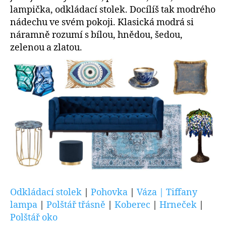
lampička, odkládací stolek. Docílíš tak modrého
nádechu ve svém pokoji. Klasická modrá si
náramně rozumí s bílou, hnědou, šedou,
zelenou a zlatou.
Odkládací stolek
|
Pohovka
|
Váza |
Tiffany
lampa
|
Polštář třásně
|
Koberec
|
Hrneček
|
Polštář oko