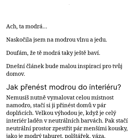
náz
Jak
pře
mod
Ach, ta modrá…
do
Naskočila jsem na modrou vlnu a jedu.
inte
Doufám, že tě modrá taky ještě baví.
Dnešní článek bude malou inspirací pro tvůj
domov.
Jak přenést modrou do interiéru?
Nemusíš nutně vymalovat celou místnost
namodro, stačí si ji přinést domů v pár
doplňcích. Velkou výhodou je, když je celý
interiér laděn v neutrálních barvách. Pak stačí
neutrální prostor zpestřit pár menšími kousky,
jako je modrý taburet, polštářek, váza,