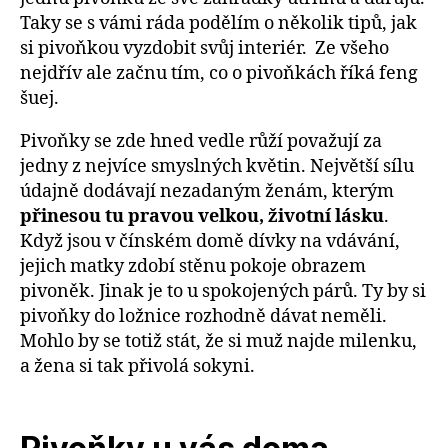
Taky se s vámi ráda podělím o několik tipů, jak
si pivoňkou vyzdobit svůj interiér. Ze všeho
nejdřív ale začnu tím, co o pivoňkách říká feng
šuej.
Pivoňky se zde hned vedle růží považují za
jedny z nejvíce smyslných květin. Největší sílu
údajně dodávají nezadaným ženám, kterým
přinesou tu pravou velkou, životní lásku
.
Když jsou v čínském domě dívky na vdávání,
jejich matky zdobí stěnu pokoje obrazem
pivoněk. Jinak je to u spokojených párů. Ty by si
pivoňky do ložnice rozhodně dávat neměli.
Mohlo by se totiž stát, že si muž najde milenku,
a žena si tak přivolá sokyni.