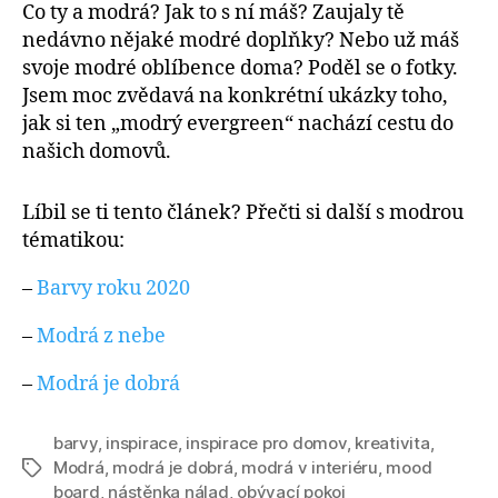
Co ty a modrá? Jak to s ní máš? Zaujaly tě
nedávno nějaké modré doplňky? Nebo už máš
svoje modré oblíbence doma? Poděl se o fotky.
Jsem moc zvědavá na konkrétní ukázky toho,
jak si ten „modrý evergreen“ nachází cestu do
našich domovů.
Líbil se ti tento článek? Přečti si další s modrou
tématikou:
–
Barvy roku 2020
–
Modrá z nebe
–
Modrá je dobrá
barvy
,
inspirace
,
inspirace pro domov
,
kreativita
,
Modrá
,
modrá je dobrá
,
modrá v interiéru
,
mood
Štítky
board
,
nástěnka nálad
,
obývací pokoj