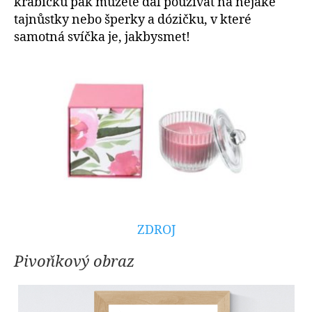
krabičku pak můžete dál používat na nějaké
tajnůstky nebo šperky a dózičku, v které
samotná svíčka je, jakbysmet!
ZDROJ
Pivoňkový obraz