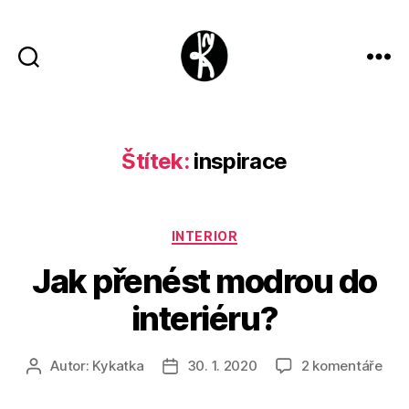
Kykatka
design
Štítek:
inspirace
Rubriky
INTERIOR
Jak přenést modrou do
interiéru?
u
Autor:
Kykatka
30. 1. 2020
2 komentáře
Autor
Datum
text
příspěvku
příspěvku
s