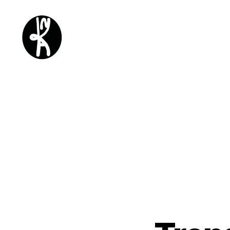
Kykatka
design