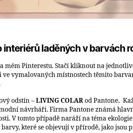
o interiérů laděných v barvách 
 mém Pinterestu. Stačí kliknout na jednotlivé
cítili ve vymalovaných místnostech těmito bar
.
ový odstín –
LIVING COLAR
od Pantone
.
Kaž
i a modní návrháři. Firma Pantone známá hla
sti. V tomto případě naráží na téma ekologie 
rvy, které se objevují v přírodě, jako jsou 