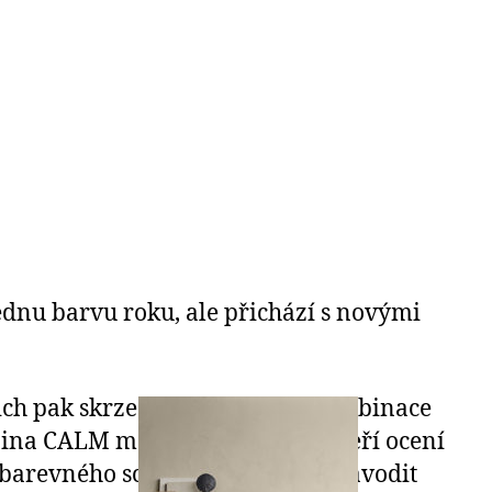
jednu barvu roku, ale přichází s novými
nich pak skrze různé barevné kombinace
pina CALM má zastupovat lidi, kteří ocení
éra barevného schématu RAW má navodit