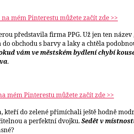
n na mém Pinterestu můžete začít zde >>
terou představila firma PPG. Už jen ten název
la do obchodu s barvy a laky a chtěla podobn
okud vám ve městském bydlení chybí kousek
ova
.
 na mém Pinterestu můžete začít zde >>
kteří do zelené přimíchali ještě hodně modr
čitelnou a perfektní dvojku.
Sedět v místnosti
asné?