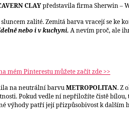
CAVERN CLAY
představila firma Sherwin – W
 sluncem zalité. Zemitá barva vracejí se ke 
elně nebo i v kuchyni.
A nevím proč, ale ih
 na mém Pinterestu můžete začít zde >>
ila na neutrální barvu
METROPOLITAN
. Z 
nosti. Pokud vedle ní nepřiložíte čistě bílou,
rné výhody patří její přizpůsobivost k dalším