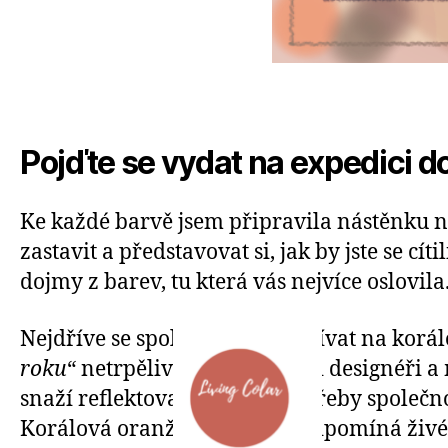
Pojďte se vydat na expedici d
Ke každé barvě jsem připravila nástěnku na
zastavit a představovat si, jak by jste se 
dojmy z barev, tu která vás nejvíce oslovila
Nejdříve se spolu vydáme podívat na korál
roku
“ netrpělivě čekají všichni designéř
snaží reflektovat náladu a potřeby společno
Korálová oranžovo-růžová připomíná živé ba