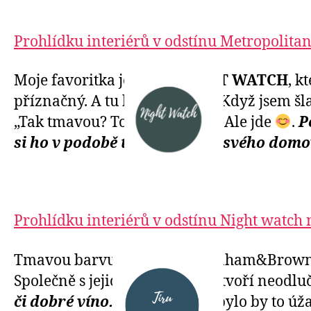
Prohlídku interiérů v odstínu Metropolita
Moje favoritka je barva
NIGHT WATCH
, k
příznačný. A tu barvu miluju. Když jsem š
„Tak tmavou? To přeci nejde.“ Ale jde
.
P
si ho v podobě této barvy do svého dom
Prohlídku interiérů v odstínu Night watch
Tmavou barvu také zvolili Graham&Brown, 
Společně s jejich tapetou Toru tvoří neodlu
či dobré víno.
No řekněte, nebylo by to úž