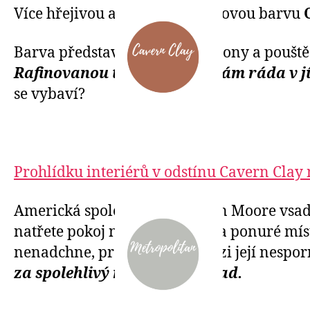
Více hřejivou a teplejší terakotovou barvu
Barva představující pláže, kaňony a pouště
Rafinovanou terakotovou mám ráda v jíd
se vybaví?
Prohlídku interiérů v odstínu Cavern Clay
Americká společnost Benjamin Moore vsad
natřete pokoj na bílo v tmavé a ponuré míst
nenadchne, prostě je šedá. Mezi její nespo
za spolehlivý neutrální základ.