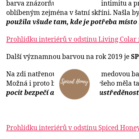
barva znázorňuje autentickou intimitu a pr
oblíbeným zejména v šatní skříni. Našla by
použila všude tam, kde je potřeba místo
Prohlídku interiérů v odstínu Living Colar
Další v
ýznamnou barvou na rok 2019 je
S
Na zdi natřenou tuto pozitivní medovou bar
Možná i proto by v nás podle všeho měla t
pocit bezpečí a podporuje soustředěnost
Prohlídku interiérů v odstínu Spiced Hone