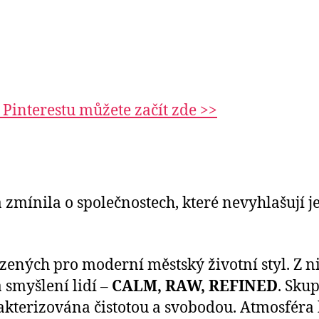
Pinterestu můžete začít zde >>
a zmínila o společnostech, které nevyhlašují 
zených pro moderní městský životní styl. Z 
a smyšlení lidí –
CALM, RAW, REFINED
. Sku
harakterizována čistotou a svobodou. Atmosf