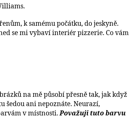
illiams.
kořenům, k samému počátku, do jeskyně.
ned se mi vybaví interiér pizzerie. Co vám
obrázků na mě působí přesně tak, jak když
 tu šedou ani nepoznáte. Neurazí,
 barvám v místnosti.
Považuji tuto barvu