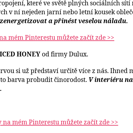
opojení, které ve světě plných sociálních sít
ch v ní nejeden jarní nebo letní kousek obleč
 zenergetizovat a přinést veselou náladu.
 na mém Pinterestu můžete začít zde >>
PICED HONEY
od firmy Dulux.
vou si už představí určitě více z nás. Ihned
ato barva probudit činorodost.
V interiéru n
.
y na mém Pinterestu můžete začít zde >>