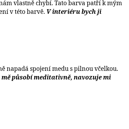
í nám vlastně chybí. Tato barva patří k mým
ení v této barvě.
V interiéru bych ji
 mě napadá spojení medu s pilnou včelkou.
a mě působí meditativně, navozuje mi