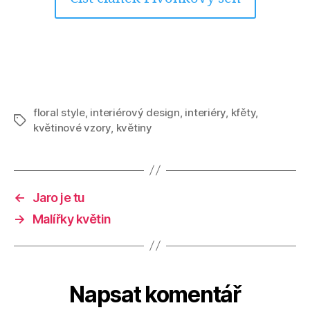
floral style
,
interiérový design
,
interiéry
,
kfěty
,
Štítky
květinové vzory
,
květiny
←
Jaro je tu
→
Malířky květin
Napsat komentář