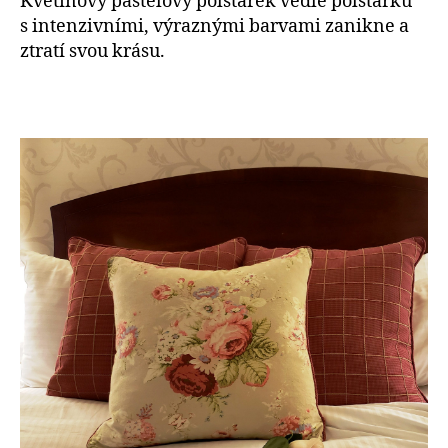
Květinový pastelový polštářek vedle polštářku
s intenzivními, výraznými barvami zanikne a
ztratí svou krásu.