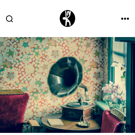
Kykatka
design